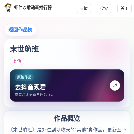
虾仁沙雕动画排行榜
表情
搜索
关于
返回作品榜
末世航班
其他
原始作品
↗
去抖音观看
查看合集更新与评论互动
作品概览
《末世航班》是虾仁剧场收录的“其他”类作品，更新至 9