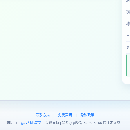
视
均
日
更
联系方式
|
免责声明
|
隐私政策
网站由
@片刻小哥哥
提供支持 | 联系QQ/微信: 529815144 请注明来意！