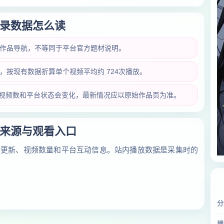
录数据怎么读
类作品导航，不等同于平台官方题材说明。
播放，按现有数据折算单个视频平均约 724次播放。
放量、视频数和平台状态会变化，最新情况应以原始作品页为准。
来源与观看入口
对更新、视频数量和平台互动信息。站内播放数据是采集时的
分
播