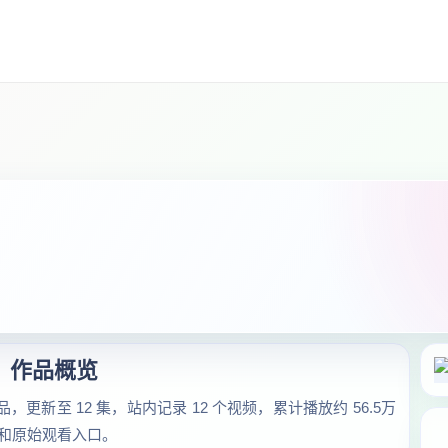
作品概览
更新至 12 集，站内记录 12 个视频，累计播放约 56.5万
和原始观看入口。