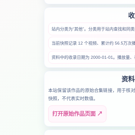
收
站内分类为“其他”。分类用于站内查找和同
当前快照记录 12 个视频、累计约 56.5万
资料中的收录日期为 2000-01-01。播
资料
本站保留该作品的原始合集链接，用于核
快照，不代表实时数值。
打开原始作品页面 ↗