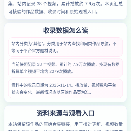
集，站内记录 38 个视频，累计播放约 7.9万次。本页汇总
可核验的作品数据、收录时间和原始观看入口。
收录数据怎么读
站内分类为“其他”。分类用于站内查找和同类作品导航，不
等同于平台官方题材说明。
当前快照记录 38 个视频、累计约 7.9万次播放，按现有数据
折算单个视频平均约 2079次播放。
资料中的收录日期为 2025-11-14。播放量、视频数和平台
状态会变化，最新情况应以原始作品页为准。
资料来源与观看入口
本站保留该作品的原始合集链接，用于核对更新、视频数量