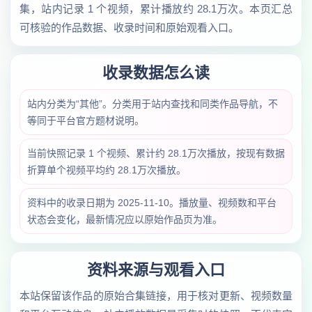
集，站内记录 1 个视频，累计播放约 28.1万次。本页汇总
可核验的作品数据、收录时间和原始观看入口。
收录数据怎么读
站内分类为“其他”。分类用于站内查找和同类作品导航，不
等同于平台官方题材说明。
当前快照记录 1 个视频、累计约 28.1万次播放，按现有数据
折算单个视频平均约 28.1万次播放。
资料中的收录日期为 2025-11-10。播放量、视频数和平台
状态会变化，最新情况应以原始作品页为准。
资料来源与观看入口
本站保留该作品的原始合集链接，用于核对更新、视频数量