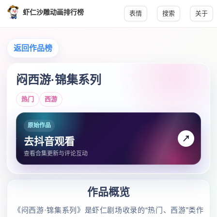
虾仁沙雕动画排行榜
表情
搜索
关于
返回作品榜
闷西游·锦集系列
热门
西游
原始作品
↗
去抖音观看
查看合集更新与评论互动
作品概览
《闷西游·锦集系列》是虾仁剧场收录的“热门、西游”类作