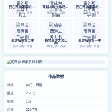
我在西游霍霍的那些日子
穿越龙珠世界成为贝吉塔
我在西游霍霍的那些年第二季
共同分类：西游
共同分类：西游
共同分类：西游
西游后传第二季
搞笑西游之灵山
西游后传第一季
共同分类：西游
共同分类：西游
共同分类：西游
作品数据
分类
热门、西游
播放
2.20亿
视频
102
均播
215.7万