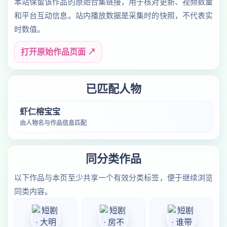
本站保留该作品的原始合集链接，用于核对更新、视频数量
和平台互动信息。站内播放数据是采集时的快照，不代表实
时数值。
打开原始作品页面 ↗
已匹配人物
虾仁榕宝宝
由人物名与作品信息匹配
同分类作品
以下作品与本页至少共享一个有效分类标签，便于继续浏览
同类内容。