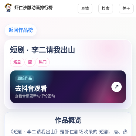
虾仁沙雕动画排行榜
表情
搜索
关于
返回作品榜
短剧 · 李二请我出山
短剧
唐
热门
原始作品
↗
去抖音观看
查看合集更新与评论互动
作品概览
《短剧 · 李二请我出山》是虾仁剧场收录的“短剧、唐、热