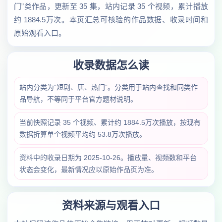
门”类作品，更新至 35 集，站内记录 35 个视频，累计播放
约 1884.5万次。本页汇总可核验的作品数据、收录时间和
原始观看入口。
收录数据怎么读
站内分类为“短剧、唐、热门”。分类用于站内查找和同类作
品导航，不等同于平台官方题材说明。
当前快照记录 35 个视频、累计约 1884.5万次播放，按现有
数据折算单个视频平均约 53.8万次播放。
资料中的收录日期为 2025-10-26。播放量、视频数和平台
状态会变化，最新情况应以原始作品页为准。
资料来源与观看入口