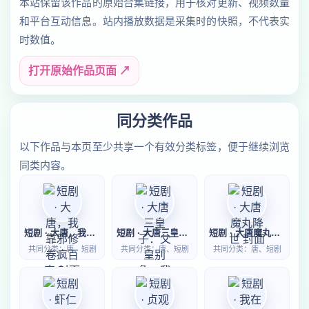
本站保留该作品的原始合集链接，用于核对更新、视频数量
和平台互动信息。站内播放数据是采集时的快照，不代表实
时数值。
打开原始作品页面 ↗
同分类作品
以下作品与本页至少共享一个有效分类标签，便于继续浏览
同类内容。
短剧 · 大唐，我靠邪修卷疯百官
短剧 · 大唐三皇子：父皇别急，我先落草为寇
短剧 · 大唐魔丸降世
共同分类：唐、短剧
共同分类：唐、短剧
共同分类：唐、短剧