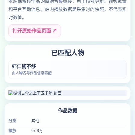
本站保留该作品的原始合集链接，用于核对更新、视频数量
和平台互动信息。站内播放数据是采集时的快照，不代表实
时数值。
打开原始作品页面 ↗
已匹配人物
虾仁钱不够
由人物名与作品信息匹配
作品数据
分类
其他
播放
97.8万