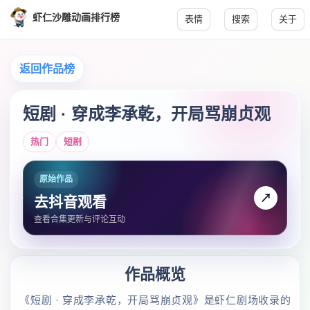
虾仁沙雕动画排行榜
表情
搜索
关于
返回作品榜
短剧 · 穿成李承乾，开局骂崩贞观
热门
短剧
原始作品
↗
去抖音观看
查看合集更新与评论互动
作品概览
《短剧 · 穿成李承乾，开局骂崩贞观》是虾仁剧场收录的