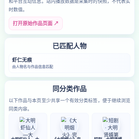
和平台互动信息。站内播放数据是采集时的快照，不代表实
时数值。
打开原始作品页面 ↗
已匹配人物
虾仁无痕
由人物名与作品信息匹配
同分类作品
以下作品与本页至少共享一个有效分类标签，便于继续浏览
同类内容。