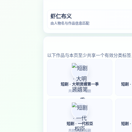
虾仁布义
由人物名与作品信息匹配
以下作品与本页至少共享一个有效分类标签
短剧 · 大明贤婿第一季
短剧 
共同分类：短剧
短剧 · 一代权臣
短剧 
共同分类：短剧