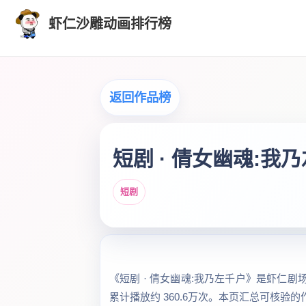
虾仁沙雕动画排行榜
返回作品榜
短剧 · 倩女幽魂:我
短剧
《短剧 · 倩女幽魂:我乃左千户》是虾仁剧场
累计播放约 360.6万次。本页汇总可核