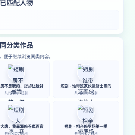
已匹配人物
同分类作品
，便于继续浏览同类内容。
· 房不是我的，贷却让我背
短剧 · 谁带这家伙进修士圈的
共同分类：短剧
共同分类：短剧
· 大唐，我靠邪修卷疯百官
短剧 · 相亲修罗场第一季
共同分类：短剧
共同分类：短剧