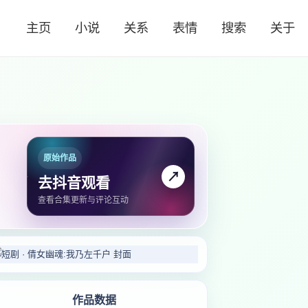
主页
小说
关系
表情
搜索
关于
原始作品
↗
去抖音观看
查看合集更新与评论互动
作品数据