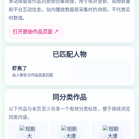
本站保留该作品的原始合集链接，用于核对更新、视频数量
和平台互动信息。站内播放数据是采集时的快照，不代表实
时数值。
打开原始作品页面 ↗
已匹配人物
虾焦了
由人物名与作品信息匹配
同分类作品
以下作品与本页至少共享一个有效分类标签，便于继续浏览
同类内容。