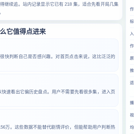
继续追。站内记录显示它已有 218 集，适合先看开局几集
作
。
标
么它值得点进来
入
作
能很快判断自己是否感兴趣。对首页点击来说，这比泛泛的
原
推
适
可以快速看出它偏历史盘点。用户不需要先看很多集，进入页
播
视
播约 156万。这些数据不能替代剧情评价，但能帮助用户判断热
均