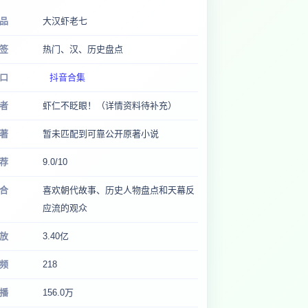
品
大汉虾老七
签
热门、汉、历史盘点
口
抖音合集
者
虾仁不眨眼！（详情资料待补充）
著
暂未匹配到可靠公开原著小说
荐
9.0/10
合
喜欢朝代故事、历史人物盘点和天幕反
应流的观众
放
3.40亿
频
218
播
156.0万