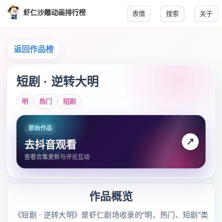
虾仁沙雕动画排行榜
表情
搜索
关于
返回作品榜
短剧 · 逆转大明
明
热门
短剧
原始作品
↗
去抖音观看
查看合集更新与评论互动
作品概览
《短剧 · 逆转大明》是虾仁剧场收录的“明、热门、短剧”类