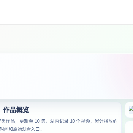
作品概览
作品，更新至 10 集，站内记录 10 个视频，累计播放约
录时间和原始观看入口。