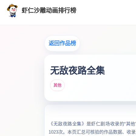
虾仁沙雕动画排行榜
返回作品榜
无敌夜路全集
其他
《无敌夜路全集》是虾仁剧场收录的“其他”类
1023次。本页汇总可核验的作品数据、收