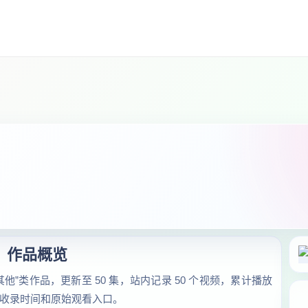
作品概览
”类作品，更新至 50 集，站内记录 50 个视频，累计播放
据、收录时间和原始观看入口。