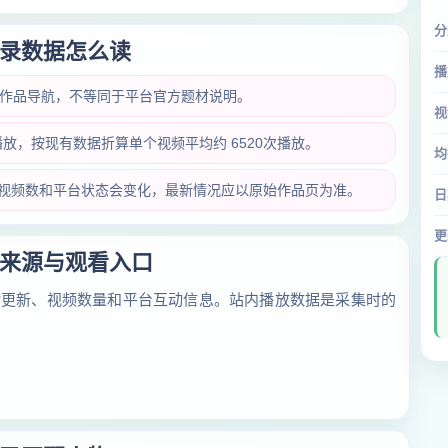
分
录数据怎么读
播
类作品导航，不等同于平台官方题材说明。
视
次播放，按现有数据折算单个视频平均约 6520次播放。
均
放量、视频数和平台状态会变化，最新情况应以原始作品页为准。
日
更
来源与观看入口
对更新、视频数量和平台互动信息。站内播放数据是采集时的