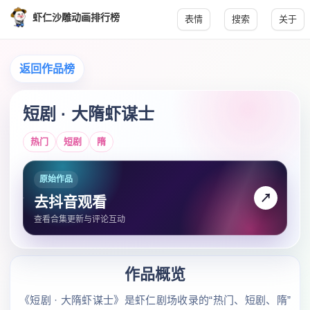
虾仁沙雕动画排行榜
表情
搜索
关于
返回作品榜
短剧 · 大隋虾谋士
热门
短剧
隋
原始作品
↗
去抖音观看
查看合集更新与评论互动
作品概览
《短剧 · 大隋虾谋士》是虾仁剧场收录的“热门、短剧、隋”