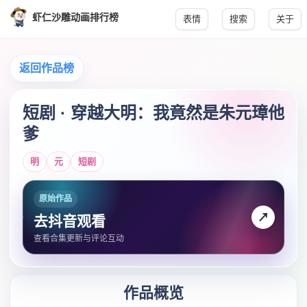
虾仁沙雕动画排行榜
表情
搜索
关于
返回作品榜
短剧 · 穿越大明：我竟然是朱元璋他
爹
明
元
短剧
原始作品
↗
去抖音观看
查看合集更新与评论互动
作品概览