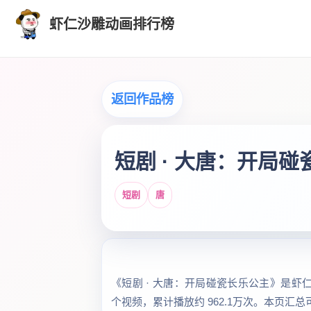
虾仁沙雕动画排行榜
返回作品榜
短剧 · 大唐：开局
短剧
唐
《短剧 · 大唐：开局碰瓷长乐公主》是虾仁
个视频，累计播放约 962.1万次。本页