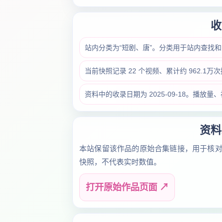
收
站内分类为“短剧、唐”。分类用于站内查找
当前快照记录 22 个视频、累计约 962.1
资料中的收录日期为 2025-09-18。播
资料
本站保留该作品的原始合集链接，用于核
快照，不代表实时数值。
打开原始作品页面 ↗