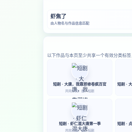
虾焦了
由人物名与作品信息匹配
以下作品与本页至少共享一个有效分类标签
短剧 · 大唐，我靠邪修卷疯百官
共同分类：唐、短剧
短剧 · 虾仁混大唐第一季
共同分类：唐、短剧