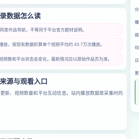
分
录数据怎么读
播
和同类作品导航，不等同于平台官方题材说明。
视
万次播放，按现有数据折算单个视频平均约 43.7万次播放。
均
放量、视频数和平台状态会变化，最新情况应以原始作品页为准。
日
更
来源与观看入口
对更新、视频数量和平台互动信息。站内播放数据是采集时的