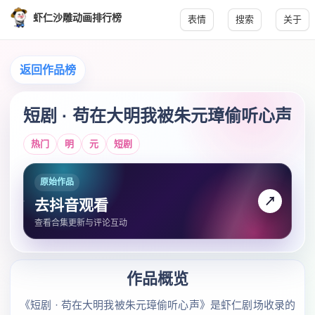
虾仁沙雕动画排行榜
表情
搜索
关于
返回作品榜
短剧 · 苟在大明我被朱元璋偷听心声
热门
明
元
短剧
原始作品
↗
去抖音观看
查看合集更新与评论互动
作品概览
《短剧 · 苟在大明我被朱元璋偷听心声》是虾仁剧场收录的