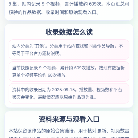
9 集，站内记录 9 个视频，累计播放约 609次。本页汇总可
核验的作品数据、收录时间和原始观看入口。
收录数据怎么读
站内分类为“其他”。分类用于站内查找和同类作品导航，不
等同于平台官方题材说明。
当前快照记录 9 个视频、累计约 609次播放，按现有数据折
算单个视频平均约 68次播放。
资料中的收录日期为 2025-09-15。播放量、视频数和平台
状态会变化，最新情况应以原始作品页为准。
资料来源与观看入口
本站保留该作品的原始合集链接，用于核对更新、视频数量