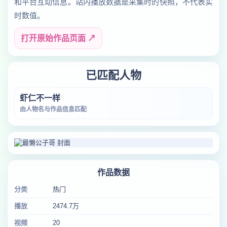
和平台互动信息。站内播放数据是采集时的快照，不代表实
时数值。
打开原始作品页面 ↗
已匹配人物
虾仁不一样
由人物名与作品信息匹配
作品数据
分类
热门
播放
2474.7万
视频
20