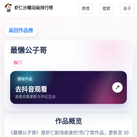
虾仁沙雕动画排行榜
表情
搜索
关于
返回作品榜
最懒公子哥
热门
原始作品
↗
去抖音观看
查看合集更新与评论互动
作品概览
《最懒公子哥》是虾仁剧场收录的“热门”类作品，更新至 20