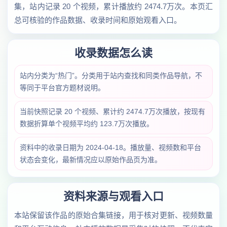
集，站内记录 20 个视频，累计播放约 2474.7万次。本页汇
总可核验的作品数据、收录时间和原始观看入口。
收录数据怎么读
站内分类为“热门”。分类用于站内查找和同类作品导航，不
等同于平台官方题材说明。
当前快照记录 20 个视频、累计约 2474.7万次播放，按现有
数据折算单个视频平均约 123.7万次播放。
资料中的收录日期为 2024-04-18。播放量、视频数和平台
状态会变化，最新情况应以原始作品页为准。
资料来源与观看入口
本站保留该作品的原始合集链接，用于核对更新、视频数量