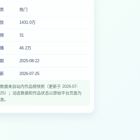
类
热门
放
1431.0万
频
31
播
46.2万
期
2025-08-22
新
2026-07-25
数据来自站内作品榜快照（更新于 2026-07-
25）；动态数据和作品状态以原始平台页面为
准。