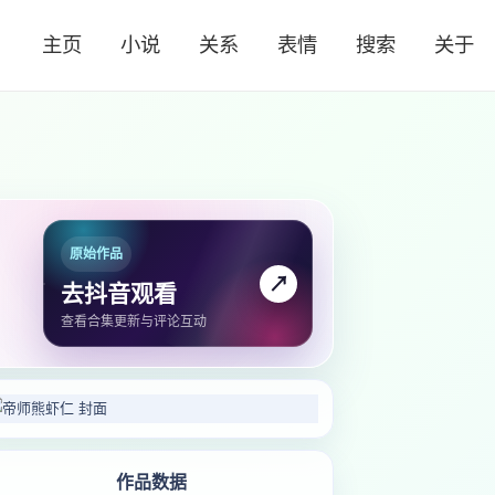
主页
小说
关系
表情
搜索
关于
原始作品
↗
去抖音观看
查看合集更新与评论互动
作品数据