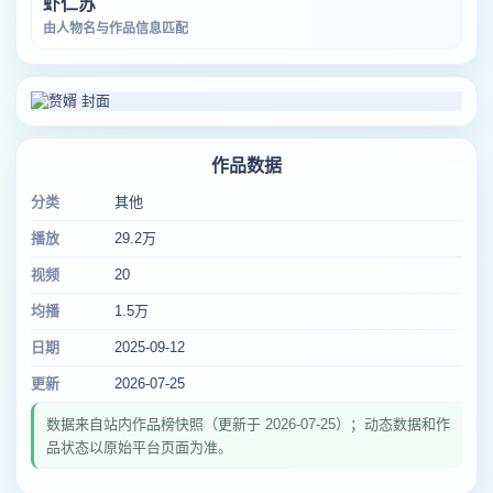
虾仁苏
由人物名与作品信息匹配
作品数据
分类
其他
播放
29.2万
视频
20
均播
1.5万
日期
2025-09-12
更新
2026-07-25
数据来自站内作品榜快照（更新于 2026-07-25）；动态数据和作
品状态以原始平台页面为准。