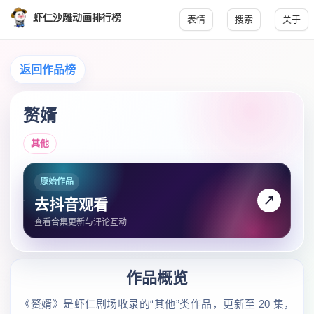
虾仁沙雕动画排行榜
表情
搜索
关于
返回作品榜
赘婿
其他
原始作品
↗
去抖音观看
查看合集更新与评论互动
作品概览
《赘婿》是虾仁剧场收录的“其他”类作品，更新至 20 集，