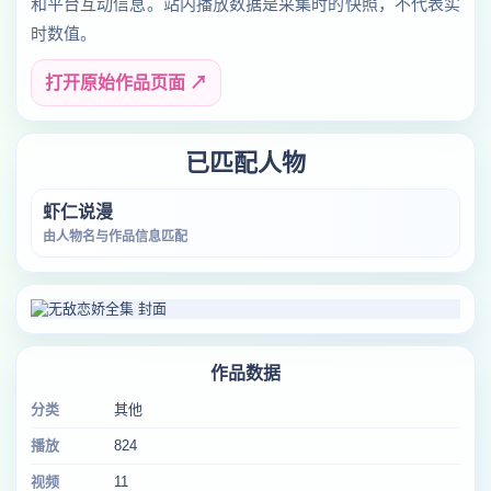
和平台互动信息。站内播放数据是采集时的快照，不代表实
时数值。
打开原始作品页面 ↗
已匹配人物
虾仁说漫
由人物名与作品信息匹配
作品数据
分类
其他
播放
824
视频
11