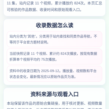
11 集，站内记录 11 个视频，累计播放约 824次。本页汇总
可核验的作品数据、收录时间和原始观看入口。
收录数据怎么读
站内分类为“其他”。分类用于站内查找和同类作品导航，不
等同于平台官方题材说明。
当前快照记录 11 个视频、累计约 824次播放，按现有数据
折算单个视频平均约 75次播放。
资料中的收录日期为 2025-09-12。播放量、视频数和平台
状态会变化，最新情况应以原始作品页为准。
资料来源与观看入口
本站保留该作品的原始合集链接，用于核对更新、视频数量