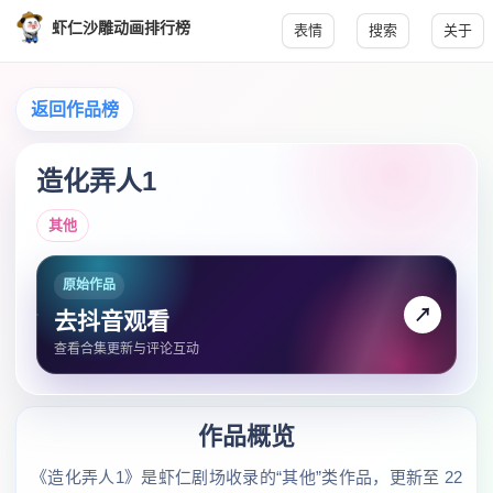
虾仁沙雕动画排行榜
表情
搜索
关于
返回作品榜
造化弄人1
其他
原始作品
↗
去抖音观看
查看合集更新与评论互动
作品概览
《造化弄人1》是虾仁剧场收录的“其他”类作品，更新至 22