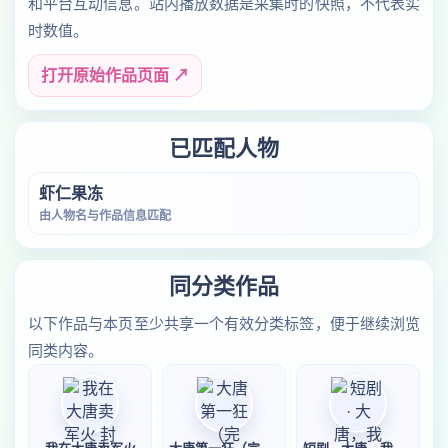
和平台互动信息。站内播放数据是采集时的快照，不代表实
时数值。
打开原始作品页面 ↗
已匹配人物
虾仁果冻
由人物名与作品信息匹配
同分类作品
以下作品与本页至少共享一个有效分类标签，便于继续浏览
同类内容。