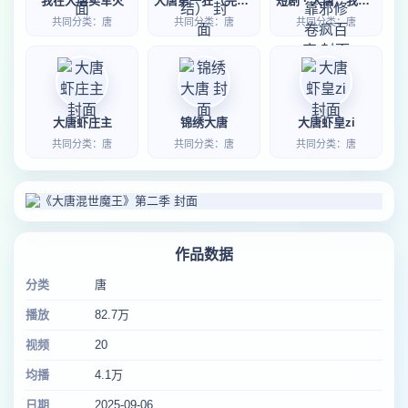
我在大唐卖军火
大唐第一狂（完结）
短剧 · 大唐，我靠邪修卷疯百官
共同分类：唐
共同分类：唐
共同分类：唐
大唐虾庄主
锦绣大唐
大唐虾皇zi
共同分类：唐
共同分类：唐
共同分类：唐
作品数据
分类
唐
播放
82.7万
视频
20
均播
4.1万
日期
2025-09-06