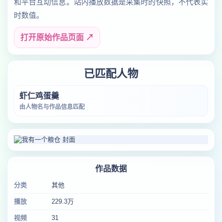
和平台互动信息。站内播放数据是采集时的快照，不代表实
时数值。
打开原始作品页面 ↗
已匹配人物
虾仁鸡蛋羹
由人物名与作品信息匹配
作品数据
分类
其他
播放
229.3万
视频
31