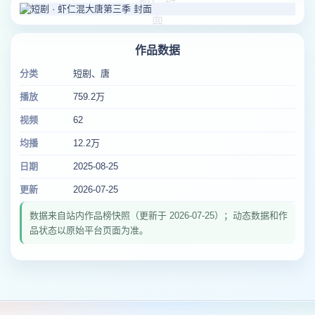
作品数据
分类
短剧、唐
播放
759.2万
视频
62
均播
12.2万
日期
2025-08-25
更新
2026-07-25
数据来自站内作品榜快照（更新于 2026-07-25）；动态数据和作
品状态以原始平台页面为准。