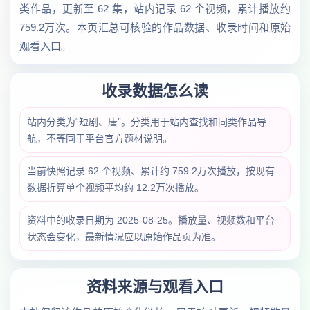
类作品，更新至 62 集，站内记录 62 个视频，累计播放约
759.2万次。本页汇总可核验的作品数据、收录时间和原始
观看入口。
收录数据怎么读
站内分类为“短剧、唐”。分类用于站内查找和同类作品导
航，不等同于平台官方题材说明。
当前快照记录 62 个视频、累计约 759.2万次播放，按现有
数据折算单个视频平均约 12.2万次播放。
资料中的收录日期为 2025-08-25。播放量、视频数和平台
状态会变化，最新情况应以原始作品页为准。
资料来源与观看入口