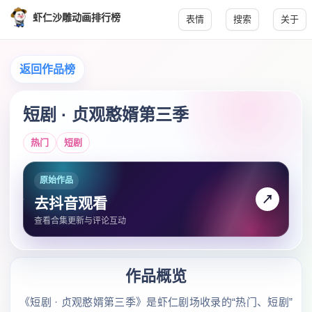
虾仁沙雕动画排行榜
表情
搜索
关于
返回作品榜
短剧 · 贞观憨婿第三季
热门
短剧
原始作品
↗
去抖音观看
查看合集更新与评论互动
作品概览
《短剧 · 贞观憨婿第三季》是虾仁剧场收录的“热门、短剧”