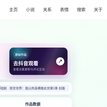
主页
小说
关系
表情
搜索
关于
原始作品
↗
去抖音观看
查看合集更新与评论互动
作品数据