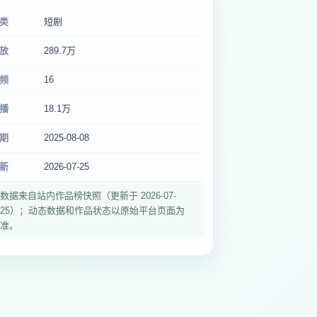
类
短剧
放
289.7万
频
16
播
18.1万
期
2025-08-08
新
2026-07-25
数据来自站内作品榜快照（更新于 2026-07-
25）；动态数据和作品状态以原始平台页面为
准。