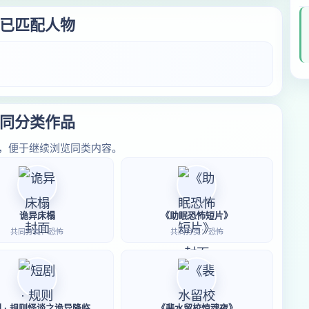
已匹配人物
同分类作品
，便于继续浏览同类内容。
诡异床榻
《助眠恐怖短片》
共同分类：恐怖
共同分类：恐怖
 · 规则怪谈之诡异降临
《裴水留校惊魂夜》