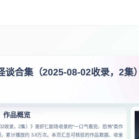
合集（2025-08-02收录，2集
作品概览
8-02收录，2集）》是虾仁剧场收录的“一口气看完、恐怖”类作
 个视频，累计播放约 3.8万次。本页汇总可核验的作品数据、收录