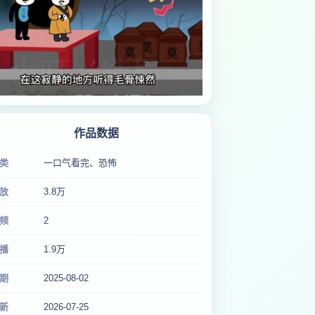
作品数据
类
一口气看完、恐怖
放
3.8万
频
2
播
1.9万
期
2025-08-02
新
2026-07-25