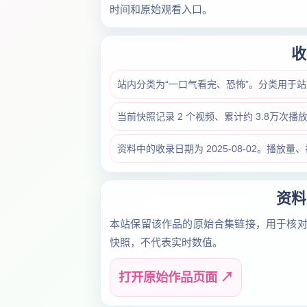
时间和原始观看入口。
收
站内分类为“一口气看完、恐怖”。分类用于
当前快照记录 2 个视频、累计约 3.8万次
资料中的收录日期为 2025-08-02。播
资料
本站保留该作品的原始合集链接，用于核
快照，不代表实时数值。
打开原始作品页面 ↗