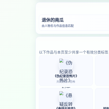
退休的南瓜
由人物名与作品信息匹配
以下作品与本页至少共享一个有效分类标签
《伪纪录恐怖片》
共同分类：恐怖
《悬疑反转类》
短剧