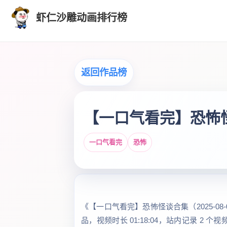
虾仁沙雕动画排行榜
返回作品榜
【一口气看完】恐怖怪谈
一口气看完
恐怖
《【一口气看完】恐怖怪谈合集（2025-0
品，视频时长 01:18:04，站内记录 2