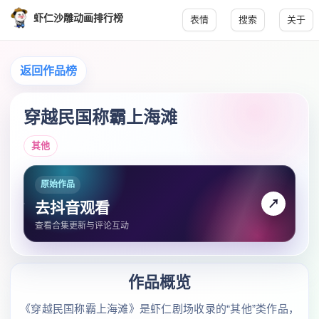
虾仁沙雕动画排行榜
表情
搜索
关于
返回作品榜
穿越民国称霸上海滩
其他
原始作品
↗
去抖音观看
查看合集更新与评论互动
作品概览
《穿越民国称霸上海滩》是虾仁剧场收录的“其他”类作品，