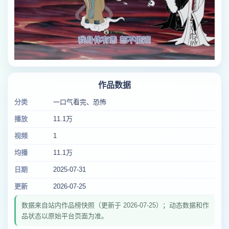
作品数据
分类
一口气看完、恐怖
播放
11.1万
视频
1
均播
11.1万
日期
2025-07-31
更新
2026-07-25
数据来自站内作品榜快照（更新于 2026-07-25）；动态数据和作
品状态以原始平台页面为准。