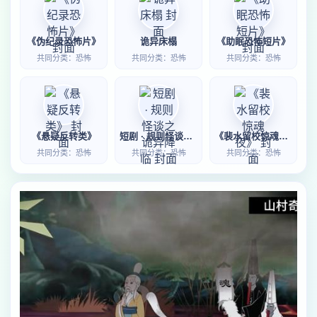
《伪纪录恐怖片》
诡异床榻
《助眠恐怖短片》
共同分类：恐怖
共同分类：恐怖
共同分类：恐怖
《悬疑反转类》
短剧 · 规则怪谈之诡异降临
《裴水留校惊魂夜》
共同分类：恐怖
共同分类：恐怖
共同分类：恐怖