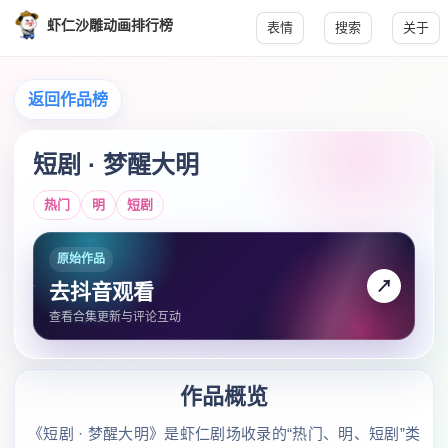
虾仁沙雕动画排行榜
表情
搜索
关于
返回作品榜
短剧 · 梦醒大明
热门
明
短剧
原始作品
↗
去抖音观看
查看合集更新与评论互动
作品概览
《短剧 · 梦醒大明》是虾仁剧场收录的“热门、明、短剧”类