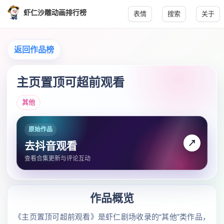
虾仁沙雕动画排行榜
表情
搜索
关于
返回作品榜
主页置顶可超前观看
其他
原始作品
↗
去抖音观看
查看合集更新与评论互动
作品概览
《主页置顶可超前观看》是虾仁剧场收录的“其他”类作品，