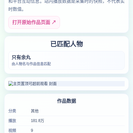
和平台互动信息。站内播放数据是采集时的快照，不代表实
时数值。
打开原始作品页面 ↗
已匹配人物
只有余丸
由人物名与作品信息匹配
作品数据
分类
其他
播放
181.8万
视频
9