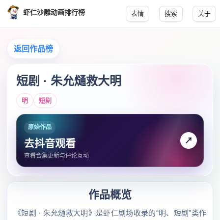
虾仁沙雕动画排行榜
表情
搜索
关于
返回作品榜
短剧 · 朱允熥救大明
明
短剧
原始作品
↗
去抖音观看
查看合集更新与评论互动
作品概览
《短剧 · 朱允熥救大明》是虾仁剧场收录的“明、短剧”类作