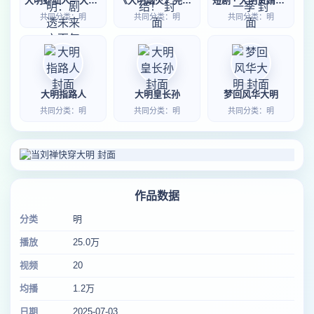
大明虾仙人—大明：剧透未来六百年老朱麻了
《大明烟火》完结！
短剧 · 大明贤婿第一季
共同分类：明
共同分类：明
共同分类：明
大明指路人
大明皇长孙
梦回风华大明
共同分类：明
共同分类：明
共同分类：明
作品数据
分类
明
播放
25.0万
视频
20
均播
1.2万
日期
2025-07-03