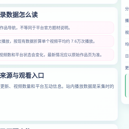
分
录数据怎么读
播
类作品导航，不等同于平台官方题材说明。
视
0万次播放，按现有数据折算单个视频平均约 7.6万次播放。
均
放量、视频数和平台状态会变化，最新情况应以原始作品页为准。
日
更
来源与观看入口
对更新、视频数量和平台互动信息。站内播放数据是采集时的