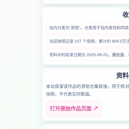
收
站内分类为“其他”。分类用于站内查找和同
当前快照记录 107 个视频、累计约 809.
资料中的收录日期为 2025-08-01。播
资料
本站保留该作品的原始合集链接，用于核
快照，不代表实时数值。
打开原始作品页面 ↗