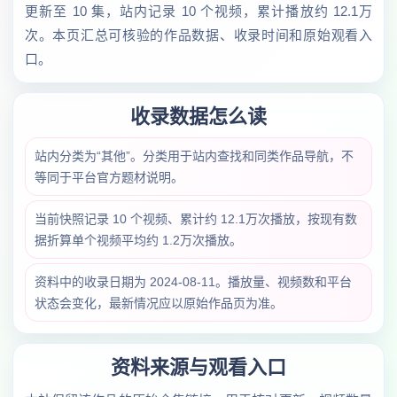
更新至 10 集，站内记录 10 个视频，累计播放约 12.1万
次。本页汇总可核验的作品数据、收录时间和原始观看入
口。
收录数据怎么读
站内分类为“其他”。分类用于站内查找和同类作品导航，不
等同于平台官方题材说明。
当前快照记录 10 个视频、累计约 12.1万次播放，按现有数
据折算单个视频平均约 1.2万次播放。
资料中的收录日期为 2024-08-11。播放量、视频数和平台
状态会变化，最新情况应以原始作品页为准。
资料来源与观看入口