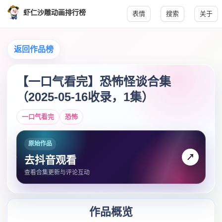
虾仁沙雕动画排行榜
表情
搜索
关于
返回作品榜
【一口气看完】恐怖怪谈合集
（2025-05-16收录，1集）
一口气看完
恐怖
原始作品
↗
去抖音观看
查看合集更新与评论互动
作品概览