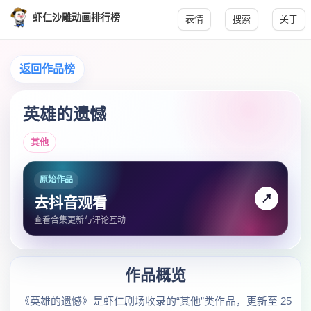
虾仁沙雕动画排行榜
表情
搜索
关于
返回作品榜
英雄的遗憾
其他
原始作品
↗
去抖音观看
查看合集更新与评论互动
作品概览
《英雄的遗憾》是虾仁剧场收录的“其他”类作品，更新至 25