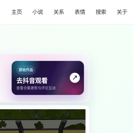
主页
小说
关系
表情
搜索
关于
原始作品
↗
去抖音观看
查看合集更新与评论互动