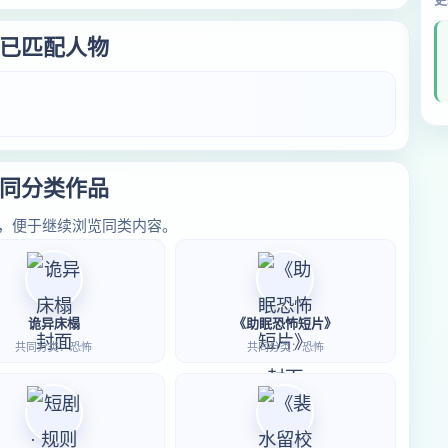
已匹配人物
同分类作品
，便于继续浏览同类内容。
诡异床榻
《助眠恐怖短片》
共同分类：恐怖
共同分类：恐怖