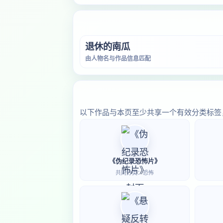
退休的南瓜
由人物名与作品信息匹配
以下作品与本页至少共享一个有效分类标签
《伪纪录恐怖片》
共同分类：恐怖