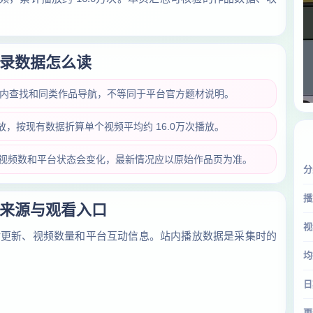
录数据怎么读
站内查找和同类作品导航，不等同于平台官方题材说明。
播放，按现有数据折算单个视频平均约 16.0万次播放。
放量、视频数和平台状态会变化，最新情况应以原始作品页为准。
分
播
来源与观看入口
视
对更新、视频数量和平台互动信息。站内播放数据是采集时的
均
日
更