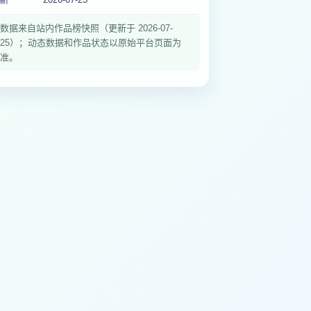
数据来自站内作品榜快照（更新于 2026-07-
25）；动态数据和作品状态以原始平台页面为
准。