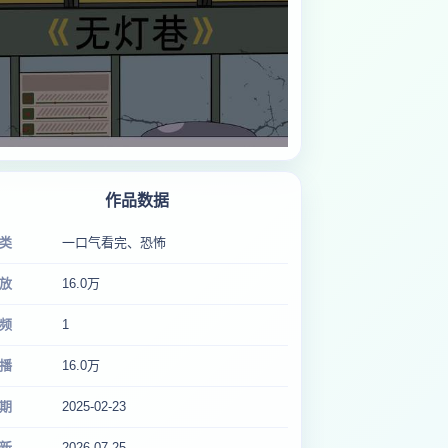
作品数据
类
一口气看完、恐怖
放
16.0万
频
1
播
16.0万
期
2025-02-23
新
2026-07-25