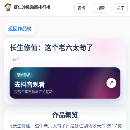
虾仁沙雕动画排行榜
表情
搜索
关于
返回作品榜
长生修仙：这个老六太苟了
热门
原始作品
↗
去抖音观看
查看合集更新与评论互动
作品概览
《长生修仙：这个老六太苟了》是虾仁剧场收录的“热门”类