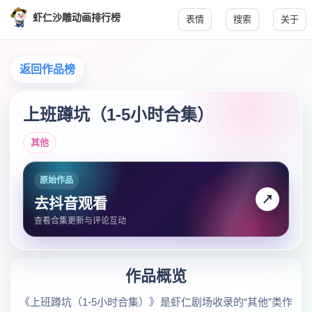
虾仁沙雕动画排行榜
表情
搜索
关于
返回作品榜
上班蹲坑（1-5小时合集）
其他
原始作品
↗
去抖音观看
查看合集更新与评论互动
作品概览
《上班蹲坑（1-5小时合集）》是虾仁剧场收录的“其他”类作