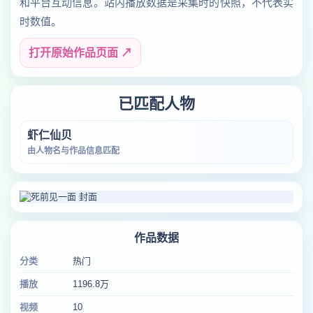
和平台互动信息。站内播放数据是采集时的快照，不代表实
时数值。
打开原始作品页面 ↗
已匹配人物
虾仁仙贝
由人物名与作品信息匹配
作品数据
分类
热门
播放
1196.8万
视频
10