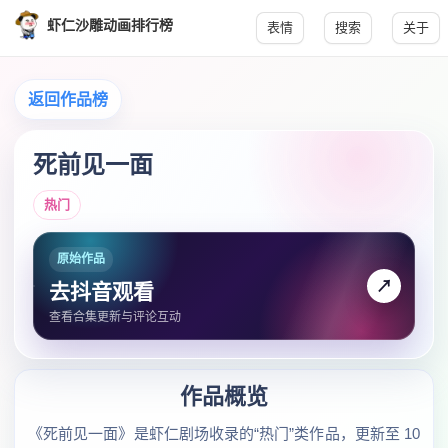
虾仁沙雕动画排行榜
表情
搜索
关于
返回作品榜
死前见一面
热门
原始作品
↗
去抖音观看
查看合集更新与评论互动
作品概览
《死前见一面》是虾仁剧场收录的“热门”类作品，更新至 10