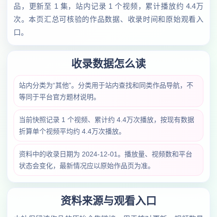
品，更新至 1 集，站内记录 1 个视频，累计播放约 4.4万
次。本页汇总可核验的作品数据、收录时间和原始观看入
口。
收录数据怎么读
站内分类为“其他”。分类用于站内查找和同类作品导航，不
等同于平台官方题材说明。
当前快照记录 1 个视频、累计约 4.4万次播放，按现有数据
折算单个视频平均约 4.4万次播放。
资料中的收录日期为 2024-12-01。播放量、视频数和平台
状态会变化，最新情况应以原始作品页为准。
资料来源与观看入口