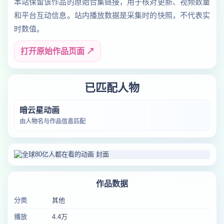
本站保留该作品的原始合集链接，用于核对更新、视频数量
和平台互动信息。站内播放数据是采集时的快照，不代表实
时数值。
打开原始作品页面 ↗
已匹配人物
暗云星动画
由人物名与作品信息匹配
作品数据
分类
其他
播放
4.4万