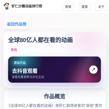
虾仁沙雕动画排行榜
表情
搜索
关于
返回作品榜
全球80亿人都在看的动画
其他
原始作品
↗
去抖音观看
查看合集更新与评论互动
作品概览
《全球80亿人都在看的动画》是虾仁剧场收录的“其他”类作