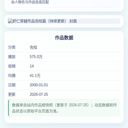
由人物名与作品信息匹配
作品数据
分类
完结
播放
575.0万
视频
14
均播
41.1万
日期
2000-01-01
更新
2026-07-25
数据来自站内作品榜快照（更新于 2026-07-25）；动态数据和作
品状态以原始平台页面为准。