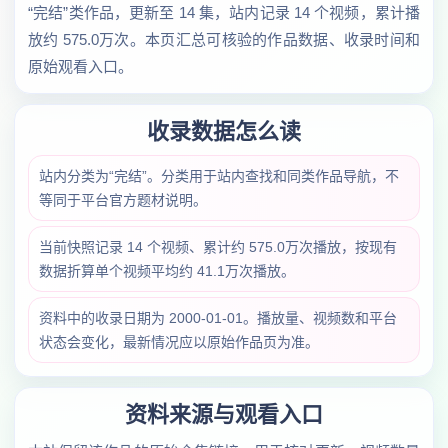
“完结”类作品，更新至 14 集，站内记录 14 个视频，累计播
放约 575.0万次。本页汇总可核验的作品数据、收录时间和
原始观看入口。
收录数据怎么读
站内分类为“完结”。分类用于站内查找和同类作品导航，不
等同于平台官方题材说明。
当前快照记录 14 个视频、累计约 575.0万次播放，按现有
数据折算单个视频平均约 41.1万次播放。
资料中的收录日期为 2000-01-01。播放量、视频数和平台
状态会变化，最新情况应以原始作品页为准。
资料来源与观看入口