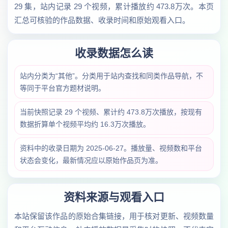
29 集，站内记录 29 个视频，累计播放约 473.8万次。本页
汇总可核验的作品数据、收录时间和原始观看入口。
收录数据怎么读
站内分类为“其他”。分类用于站内查找和同类作品导航，不
等同于平台官方题材说明。
当前快照记录 29 个视频、累计约 473.8万次播放，按现有
数据折算单个视频平均约 16.3万次播放。
资料中的收录日期为 2025-06-27。播放量、视频数和平台
状态会变化，最新情况应以原始作品页为准。
资料来源与观看入口
本站保留该作品的原始合集链接，用于核对更新、视频数量