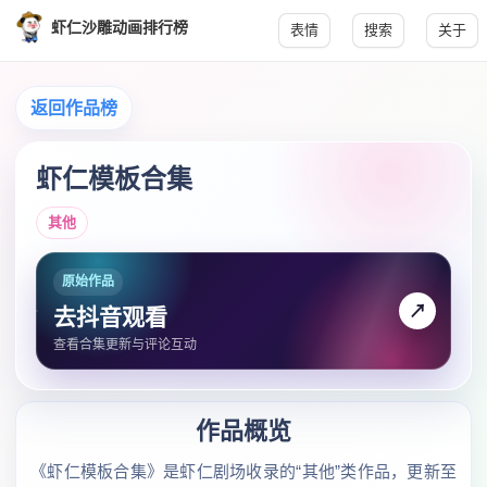
虾仁沙雕动画排行榜
表情
搜索
关于
返回作品榜
虾仁模板合集
其他
原始作品
↗
去抖音观看
查看合集更新与评论互动
作品概览
《虾仁模板合集》是虾仁剧场收录的“其他”类作品，更新至